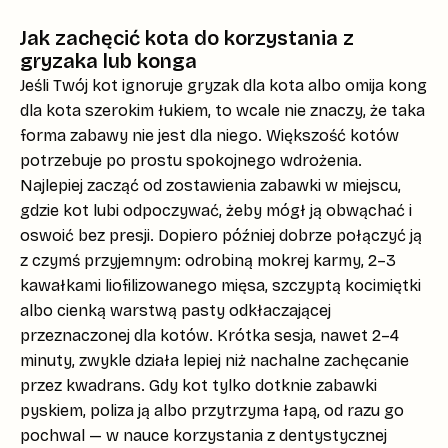
Jak zachęcić kota do korzystania z
gryzaka lub konga
Jeśli Twój kot ignoruje
gryzak dla kota
albo omija
kong
dla kota
szerokim łukiem, to wcale nie znaczy, że taka
forma zabawy nie jest dla niego. Większość kotów
potrzebuje po prostu spokojnego wdrożenia.
Najlepiej zacząć od zostawienia zabawki w miejscu,
gdzie kot lubi odpoczywać, żeby mógł ją obwąchać i
oswoić bez presji. Dopiero później dobrze połączyć ją
z czymś przyjemnym: odrobiną mokrej karmy, 2–3
kawałkami liofilizowanego mięsa, szczyptą
kocimiętki
albo cienką warstwą pasty odkłaczającej
przeznaczonej dla kotów. Krótka sesja, nawet 2–4
minuty, zwykle działa lepiej niż nachalne zachęcanie
przez kwadrans. Gdy kot tylko dotknie zabawki
pyskiem, poliza ją albo przytrzyma łapą, od razu go
pochwal — w nauce korzystania z dentystycznej