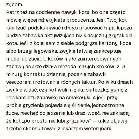
zębom.
Patrz też na codzienne nawyki kota, bo one często
mówią więcej niż etykieta producenta. Jeśli Twój kot
lubi lizać, podskubywać i długo pracować łapą, lepsza
będzie zabawka aktywizująca niż klasyczny
gryzak dla
kota
. Jeśli z kolei sam z siebie podgryza kartony, koce
albo brzegi legowiska, zwykle łatwiej zaakceptuje
model do żucia. U kotów mało zainteresowanych
zabawą dobrze działa metoda małych kroków: 2–3
minuty kontaktu dziennie, podanie zabawki
wieczorem i rotowanie różnych faktur. Po kilku dniach
zwykle widać, czy kot woli miękką siateczkę, gumę z
rowkami czy zabawkę na smakołyki. A jeśli przy
próbie gryzienia pojawia się
ślinienie, jednostronne
żucie, niechęć do jedzenia lub drażliwość
, nie zakładaj,
że kot „po prostu nie lubi gryzaków” — takie objawy
trzeba skonsultować z lekarzem weterynarii.