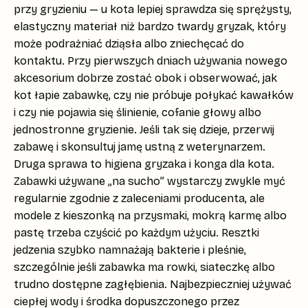
przy gryzieniu — u kota lepiej sprawdza się
sprężysty,
elastyczny materiał
niż bardzo twardy gryzak, który
może podrażniać dziąsła albo zniechęcać do
kontaktu. Przy pierwszych dniach używania nowego
akcesorium dobrze zostać obok i obserwować, jak
kot łapie zabawkę, czy nie próbuje połykać kawałków
i czy nie pojawia się ślinienie, cofanie głowy albo
jednostronne gryzienie. Jeśli tak się dzieje, przerwij
zabawę i skonsultuj jamę ustną z weterynarzem.
Druga sprawa to
higiena gryzaka i konga dla kota
.
Zabawki używane „na sucho” wystarczy zwykle myć
regularnie zgodnie z zaleceniami producenta, ale
modele z kieszonką na przysmaki, mokrą karmę albo
pastę trzeba czyścić
po każdym użyciu
. Resztki
jedzenia szybko namnażają bakterie i pleśnie,
szczególnie jeśli zabawka ma rowki, siateczkę albo
trudno dostępne zagłębienia. Najbezpieczniej używać
ciepłej wody i środka dopuszczonego przez