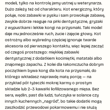
modeli, tylko na kontrolę jamy ustnej u weterynarza.
Dużo zależy też od charakteru.
Kot energiczny
, który
poluje, nosi zabawki w pysku i sam prowokuje zabawę,
zwykle dobrze reaguje na piłki dentystyczne, gryzaki
z wypustkami i lekkie kongi na przysmaki. Taki model
daje mu jednocześnie ruch, żucie i zajęcie głowy.
Kot
ostrożny albo wybredny
częściej ignoruje twarde
akcesoria od pierwszego kontaktu, więc lepiej zacząć
od czegoś prostszego: miękkiej zabawki
dentystycznej z dodatkiem kocimiętki, matatabi albo
znajomego zapachu. Z kolei dla łakomczucha dobrym
początkiem bywa
kong dla kota na przysmaki
, do
którego wkładasz naprawdę małą porcję — na
przykład pół łyżeczki mokrej karmy o prostym
składzie lub 2–3 kawałki liofilizowanego mięsa. Bez
sera, wędlin, past dla ludzi, tuńczyka w solance czy
innych kuchennych „nagród”, bo takie dodatki mogą
zaszkodzić przewodowi pokarmowemu i nie służą