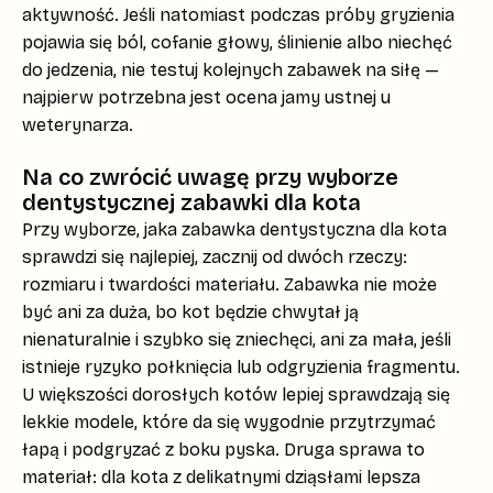
aktywność. Jeśli natomiast podczas próby gryzienia
pojawia się
ból, cofanie głowy, ślinienie albo niechęć
do jedzenia
, nie testuj kolejnych zabawek na siłę —
najpierw potrzebna jest ocena jamy ustnej u
weterynarza.
Na co zwrócić uwagę przy wyborze
dentystycznej zabawki dla kota
Przy wyborze, jaka
zabawka dentystyczna dla kota
sprawdzi się najlepiej, zacznij od dwóch rzeczy:
rozmiaru
i
twardości materiału
. Zabawka nie może
być ani za duża, bo kot będzie chwytał ją
nienaturalnie i szybko się zniechęci, ani za mała, jeśli
istnieje ryzyko połknięcia lub odgryzienia fragmentu.
U większości dorosłych kotów lepiej sprawdzają się
lekkie modele, które da się wygodnie przytrzymać
łapą i podgryzać z boku pyska. Druga sprawa to
materiał: dla kota z delikatnymi dziąsłami lepsza