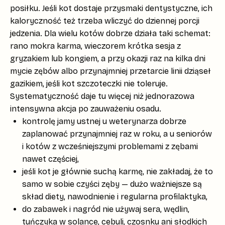
posiłku. Jeśli kot dostaje przysmaki dentystyczne, ich
kaloryczność też trzeba wliczyć do dziennej porcji
jedzenia. Dla wielu kotów dobrze działa taki schemat:
rano mokra karma, wieczorem krótka sesja z
gryzakiem lub kongiem, a przy okazji raz na kilka dni
mycie zębów albo przynajmniej przetarcie linii dziąseł
gazikiem, jeśli kot szczoteczki nie toleruje.
Systematyczność
daje tu więcej niż jednorazowa
intensywna akcja po zauważeniu osadu.
kontrolę jamy ustnej u weterynarza dobrze
zaplanować przynajmniej
raz w roku
, a u seniorów
i kotów z wcześniejszymi problemami z zębami
nawet częściej,
jeśli kot je głównie suchą karmę, nie zakładaj, że to
samo w sobie czyści zęby — dużo ważniejsze są
skład diety, nawodnienie i regularna profilaktyka,
do zabawek i nagród nie używaj
sera, wędlin,
tuńczyka w solance, cebuli, czosnku
ani słodkich