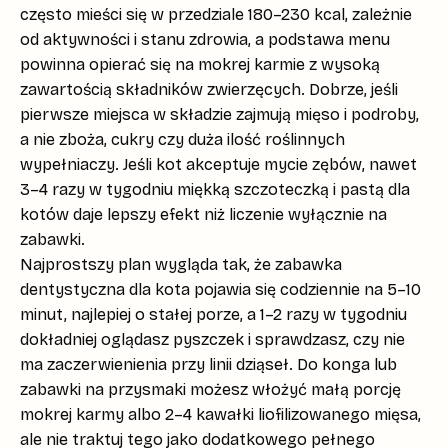
często mieści się w przedziale
180–230 kcal
, zależnie
od aktywności i stanu zdrowia, a podstawa menu
powinna opierać się na mokrej karmie z wysoką
zawartością składników zwierzęcych. Dobrze, jeśli
pierwsze miejsca w składzie zajmują
mięso i podroby
,
a nie zboża, cukry czy duża ilość roślinnych
wypełniaczy. Jeśli kot akceptuje mycie zębów, nawet
3–4 razy w tygodniu miękką szczoteczką i pastą dla
kotów daje lepszy efekt niż liczenie wyłącznie na
zabawki.
Najprostszy plan wygląda tak, że
zabawka
dentystyczna dla kota
pojawia się codziennie na 5–10
minut, najlepiej o stałej porze, a 1–2 razy w tygodniu
dokładniej oglądasz pyszczek i sprawdzasz, czy nie
ma zaczerwienienia przy linii dziąseł. Do konga lub
zabawki na przysmaki możesz włożyć małą porcję
mokrej karmy albo 2–4 kawałki liofilizowanego mięsa,
ale nie traktuj tego jako dodatkowego pełnego