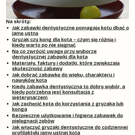
Na skróty:
Jak zabawki dentystyczne pomagają kotu dbać o
jamę ustną
Gryzak czy kong dla kota – czym się różnią i
kiedy warto po nie sięgnąć
Na co zwrócić uwagę przy wyborze
dentystycznej zabawki dla kota
Materiały, faktury i dodatki, które zwiększają
skuteczność zabawy
Jak dobrać zabawkę do wieku, charakteru i
nawyków kota
Kiedy zabawka dentystyczna to dobry wybór, a
kiedy potrzebna jest konsultacja z
weterynarzem
Jak zachęcić kota do korzystania z gryzaka lub
konga
Bezpieczne użytkowanie i higiena zabawek do
pielęgnacji zębów
Jak włączyć gryzaki dentystyczne do codziennej
profilaktyki jamy ustnej kota