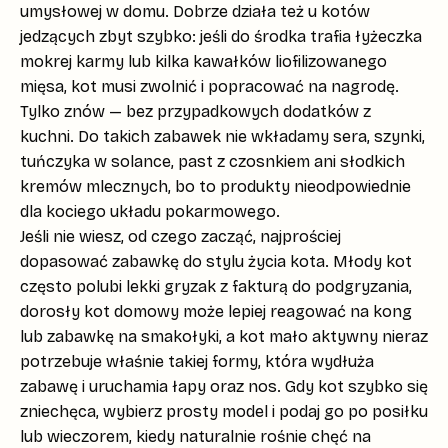
umysłowej w domu. Dobrze działa też u kotów
jedzących zbyt szybko: jeśli do środka trafia łyżeczka
mokrej karmy lub kilka kawałków liofilizowanego
mięsa, kot musi zwolnić i popracować na nagrodę.
Tylko znów — bez przypadkowych dodatków z
kuchni. Do takich zabawek nie wkładamy
sera, szynki,
tuńczyka w solance, past z czosnkiem ani słodkich
kremów mlecznych
, bo to produkty nieodpowiednie
dla kociego układu pokarmowego.
Jeśli nie wiesz, od czego zacząć, najprościej
dopasować zabawkę do stylu życia kota.
Młody kot
często polubi lekki gryzak z fakturą do podgryzania,
dorosły kot domowy
może lepiej reagować na kong
lub zabawkę na smakołyki, a kot mało aktywny nieraz
potrzebuje właśnie takiej formy, która wydłuża
zabawę i uruchamia łapy oraz nos. Gdy kot szybko się
zniechęca, wybierz prosty model i podaj go po posiłku
lub wieczorem, kiedy naturalnie rośnie chęć na