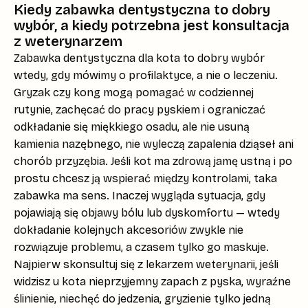
Kiedy zabawka dentystyczna to dobry
wybór, a kiedy potrzebna jest konsultacja
z weterynarzem
Zabawka dentystyczna dla kota
to dobry wybór
wtedy, gdy mówimy o
profilaktyce
, a nie o leczeniu.
Gryzak czy kong mogą pomagać w codziennej
rutynie, zachęcać do pracy pyskiem i ograniczać
odkładanie się miękkiego osadu, ale
nie usuną
kamienia nazębnego
, nie wyleczą zapalenia dziąseł ani
chorób przyzębia. Jeśli kot ma zdrową jamę ustną i po
prostu chcesz ją wspierać między kontrolami, taka
zabawka ma sens. Inaczej wygląda sytuacja, gdy
pojawiają się objawy bólu lub dyskomfortu — wtedy
dokładanie kolejnych akcesoriów zwykle nie
rozwiązuje problemu, a czasem tylko go maskuje.
Najpierw skonsultuj się z lekarzem weterynarii, jeśli
widzisz u kota
nieprzyjemny zapach z pyska
, wyraźne
ślinienie
,
niechęć do jedzenia
, gryzienie tylko jedną