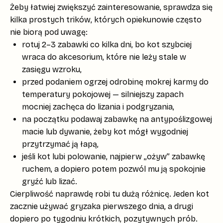
Żeby łatwiej zwiększyć zainteresowanie, sprawdza się
kilka prostych trików, których opiekunowie często
nie biorą pod uwagę:
rotuj 2–3 zabawki co kilka dni, bo kot szybciej
wraca do akcesorium, które nie leży stale w
zasięgu wzroku,
przed podaniem ogrzej odrobinę mokrej karmy do
temperatury pokojowej — silniejszy zapach
mocniej zachęca do lizania i podgryzania,
na początku podawaj zabawkę na antypoślizgowej
macie lub dywanie, żeby kot mógł wygodniej
przytrzymać ją łapą,
jeśli kot lubi polowanie, najpierw „ożyw” zabawkę
ruchem, a dopiero potem pozwól mu ją spokojnie
gryźć lub lizać.
Cierpliwość
naprawdę robi tu dużą różnicę. Jeden kot
zacznie używać gryzaka pierwszego dnia, a drugi
dopiero po tygodniu krótkich, pozytywnych prób.