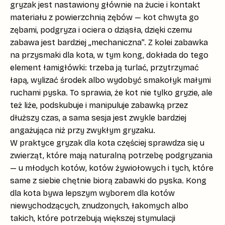
gryzak jest nastawiony głównie na
żucie
i kontakt
materiału z powierzchnią zębów — kot chwyta go
zębami, podgryza i ociera o dziąsła, dzięki czemu
zabawa jest bardziej „mechaniczna”. Z kolei
zabawka
na przysmaki dla kota
, w tym kong, dokłada do tego
element łamigłówki: trzeba ją turlać, przytrzymać
łapą, wylizać środek albo wydobyć smakołyk małymi
ruchami pyska. To sprawia, że kot nie tylko gryzie, ale
też
liże, podskubuje i manipuluje zabawką
przez
dłuższy czas, a sama sesja jest zwykle bardziej
angażująca niż przy zwykłym gryzaku.
W praktyce
gryzak dla kota
częściej sprawdza się u
zwierząt, które mają naturalną potrzebę podgryzania
— u młodych kotów, kotów żywiołowych i tych, które
same z siebie chętnie biorą zabawki do pyska.
Kong
dla kota
bywa lepszym wyborem dla kotów
niewychodzących, znudzonych, łakomych albo
takich, które potrzebują większej stymulacji