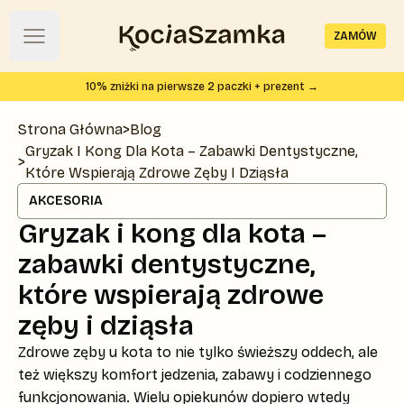
ZAMÓW
Open main menu
Strona główna KociaSzamka
10
% zniżki na pierwsze 2 paczki + prezent →
Strona Główna
>
Blog
Gryzak I Kong Dla Kota – Zabawki Dentystyczne,
>
Które Wspierają Zdrowe Zęby I Dziąsła
AKCESORIA
Gryzak i kong dla kota –
zabawki dentystyczne,
które wspierają zdrowe
zęby i dziąsła
Zdrowe zęby u kota to nie tylko świeższy oddech, ale
też większy komfort jedzenia, zabawy i codziennego
funkcjonowania. Wielu opiekunów dopiero wtedy