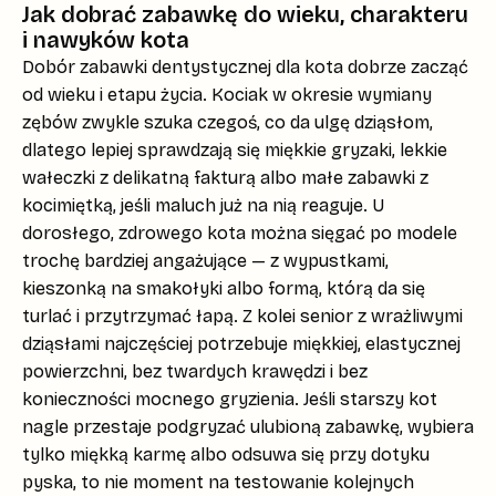
Jak dobrać zabawkę do wieku, charakteru
i nawyków kota
Dobór zabawki dentystycznej dla kota
dobrze zacząć
od wieku i etapu życia.
Kociak w okresie wymiany
zębów
zwykle szuka czegoś, co da ulgę dziąsłom,
dlatego lepiej sprawdzają się miękkie gryzaki, lekkie
wałeczki z delikatną fakturą albo małe zabawki z
kocimiętką, jeśli maluch już na nią reaguje. U
dorosłego, zdrowego kota można sięgać po modele
trochę bardziej angażujące — z wypustkami,
kieszonką na smakołyki albo formą, którą da się
turlać i przytrzymać łapą. Z kolei
senior z wrażliwymi
dziąsłami
najczęściej potrzebuje miękkiej, elastycznej
powierzchni, bez twardych krawędzi i bez
konieczności mocnego gryzienia. Jeśli starszy kot
nagle przestaje podgryzać ulubioną zabawkę, wybiera
tylko miękką karmę albo odsuwa się przy dotyku
pyska, to nie moment na testowanie kolejnych