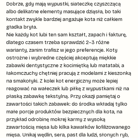
Dobrze, gdy mają
wypustki
,
siateczkę czyszczącą
albo delikatne elementy masujące dziąsła, bo taki
kontakt zwykle bardziej angażuje kota niż całkiem
gładka bryła.
Nie każdy kot lubi ten sam kształt, zapach i fakturę,
dlatego czasem trzeba sprawdzić 2–3 różne
warianty, zanim trafisz w jego preferencje. Koty
ostrożne i wybredne częściej akceptują
miękkie
zabawki dentystyczne z kocimiętką
lub matatabi, a
łakomczuchy chętniej pracują z modelami z
kieszonką
na smakołyki
. Z kolei kot energiczny może lepiej
reagować na wałeczek lub piłkę z wypustkami niż na
płaską zabawkę tekstylną. Przy okazji pamiętaj o
zawartości takich zabawek: do środka wkładaj tylko
małe porcje produktów bezpiecznych dla kota, na
przykład odrobinę mokrej karmy z wysoką
zawartością mięsa lub kilka kawałków liofilizowanego
mięsa. Unikaj
wędlin, sera, past dla ludzi, słonych ryb,