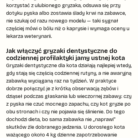
korzystać z ulubionego gryzaka, odsuwa się przy
dotyku pyska albo zostawia ślady krwi na zabawce,
nie szukaj od razu nowego modelu — taki sygnał
częściej mówi o bólu niż o kaprysie i wymaga oceny u
lekarza weterynarii.
Jak włączyć gryzaki dentystyczne do
codziennej profilaktyki jamy ustnej kota
Gryzaki dentystyczne dla kota
działają najlepiej wtedy,
gdy stają się częścią codziennej rutyny, a nie awaryjną
zabawką wyciąganą raz na tydzień. W praktyce
dobrze połączyć je z krótką
obserwacją zębów i
dziąseł
podczas głaskania lub wieczornej zabawy: czy
z pyska nie czuć mocnego zapachu, czy kot gryzie po
obu stronach i czy nie pojawia się ślinienie. Do tego
dochodzi dieta, bo sama zabawka nie „naprawi”
skutków źle dobranego jedzenia. U dorosłego kota
ważącego około 4 kg dzienne zapotrzebowanie