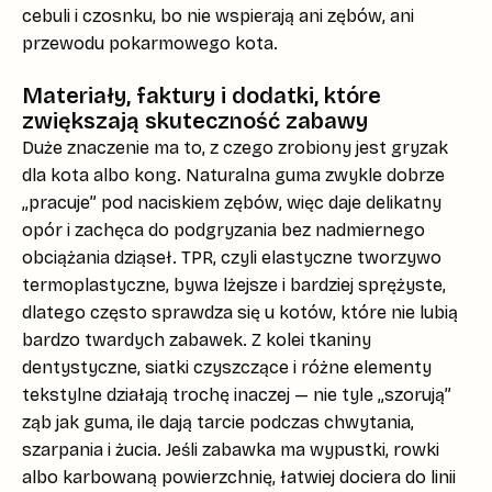
cebuli i czosnku
, bo nie wspierają ani zębów, ani
przewodu pokarmowego kota.
Materiały, faktury i dodatki, które
zwiększają skuteczność zabawy
Duże znaczenie ma to,
z czego zrobiony jest gryzak
dla kota
albo kong.
Naturalna guma
zwykle dobrze
„pracuje” pod naciskiem zębów, więc daje delikatny
opór i zachęca do podgryzania bez nadmiernego
obciążania dziąseł.
TPR
, czyli elastyczne tworzywo
termoplastyczne, bywa lżejsze i bardziej sprężyste,
dlatego często sprawdza się u kotów, które nie lubią
bardzo twardych zabawek. Z kolei
tkaniny
dentystyczne
, siatki czyszczące i różne elementy
tekstylne działają trochę inaczej — nie tyle „szorują”
ząb jak guma, ile dają tarcie podczas chwytania,
szarpania i żucia. Jeśli zabawka ma
wypustki, rowki
albo karbowaną powierzchnię
, łatwiej dociera do linii