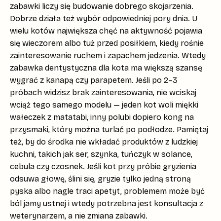
zabawki liczy się budowanie dobrego skojarzenia.
Dobrze działa też
wybór odpowiedniej pory dnia
. U
wielu kotów największa chęć na aktywność pojawia
się wieczorem albo tuż przed posiłkiem, kiedy rośnie
zainteresowanie ruchem i zapachem jedzenia. Wtedy
zabawka dentystyczna dla kota
ma większą szansę
wygrać z kanapą czy parapetem. Jeśli po 2–3
próbach widzisz brak zainteresowania, nie wciskaj
wciąż tego samego modelu — jeden kot woli miękki
wałeczek z matatabi, inny polubi dopiero kong na
przysmaki, który można turlać po podłodze. Pamiętaj
też, by do środka nie wkładać produktów z ludzkiej
kuchni, takich jak
ser, szynka, tuńczyk w solance,
cebula czy czosnek
. Jeśli kot przy próbie gryzienia
odsuwa głowę, ślini się, gryzie tylko jedną stroną
pyska albo nagle traci apetyt, problemem może być
ból jamy ustnej i wtedy potrzebna jest konsultacja z
weterynarzem, a nie zmiana zabawki.