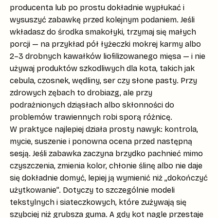
producenta lub po prostu dokładnie wypłukać i
wysuszyć zabawkę przed kolejnym podaniem. Jeśli
wkładasz do środka smakołyki, trzymaj się małych
porcji — na przykład pół łyżeczki mokrej karmy albo
2–3 drobnych kawałków liofilizowanego mięsa — i nie
używaj produktów szkodliwych dla kota, takich jak
cebula, czosnek, wędliny, ser czy słone pasty
. Przy
zdrowych zębach to drobiazg, ale przy
podrażnionych dziąsłach albo skłonności do
problemów trawiennych robi sporą różnicę.
W praktyce najlepiej działa prosty nawyk:
kontrola,
mycie, suszenie i ponowna ocena
przed następną
sesją. Jeśli zabawka zaczyna brzydko pachnieć mimo
czyszczenia, zmienia kolor, chłonie ślinę albo nie daje
się dokładnie domyć, lepiej ją wymienić niż „dokończyć
użytkowanie”. Dotyczy to szczególnie modeli
tekstylnych i siateczkowych, które zużywają się
szybciej niż grubsza guma. A gdy kot nagle przestaje