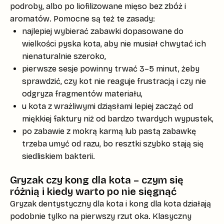
podroby, albo po liofilizowane mięso bez zbóż i
aromatów. Pomocne są też te zasady:
najlepiej wybierać zabawki dopasowane do
wielkości pyska kota, aby nie musiał chwytać ich
nienaturalnie szeroko,
pierwsze sesje powinny trwać 3–5 minut, żeby
sprawdzić, czy kot nie reaguje frustracją i czy nie
odgryza fragmentów materiału,
u kota z wrażliwymi dziąsłami lepiej zacząć od
miękkiej faktury niż od bardzo twardych wypustek,
po zabawie z mokrą karmą lub pastą zabawkę
trzeba umyć od razu, bo resztki szybko stają się
siedliskiem bakterii.
Gryzak czy kong dla kota – czym się
różnią i kiedy warto po nie sięgnąć
Gryzak dentystyczny dla kota
i
kong dla kota
działają
podobnie tylko na pierwszy rzut oka. Klasyczny