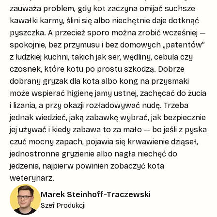
zauważa problem, gdy kot zaczyna omijać suchsze
kawałki karmy, ślini się albo niechętnie daje dotknąć
pyszczka. A przecież sporo można zrobić wcześniej —
spokojnie, bez przymusu i bez domowych „patentów”
z ludzkiej kuchni, takich jak ser, wędliny, cebula czy
czosnek, które kotu po prostu szkodzą. Dobrze
dobrany gryzak dla kota albo kong na przysmaki
może wspierać higienę jamy ustnej, zachęcać do żucia
i lizania, a przy okazji rozładowywać nudę. Trzeba
jednak wiedzieć, jaką zabawkę wybrać, jak bezpiecznie
jej używać i kiedy zabawa to za mało — bo jeśli z pyska
czuć mocny zapach, pojawia się krwawienie dziąseł,
jednostronne gryzienie albo nagła niechęć do
jedzenia, najpierw powinien zobaczyć kota
weterynarz.
Marek Steinhoff-Traczewski
Szef Produkcji