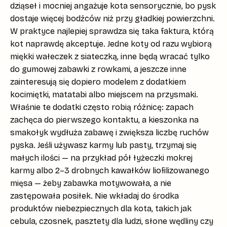
dziąseł i mocniej angażuje kota sensorycznie, bo pysk
dostaje więcej bodźców niż przy gładkiej powierzchni.
W praktyce najlepiej sprawdza się taka faktura, którą
kot
naprawdę akceptuje
. Jedne koty od razu wybiorą
miękki wałeczek z siateczką, inne będą wracać tylko
do gumowej zabawki z rowkami, a jeszcze inne
zainteresują się dopiero modelem z dodatkiem
kocimiętki
,
matatabi
albo miejscem na przysmaki.
Właśnie te dodatki często robią różnicę: zapach
zachęca do pierwszego kontaktu, a kieszonka na
smakołyk wydłuża zabawę i zwiększa liczbę ruchów
pyska. Jeśli używasz karmy lub pasty, trzymaj się
małych ilości — na przykład pół łyżeczki mokrej
karmy albo 2–3 drobnych kawałków liofilizowanego
mięsa — żeby zabawka motywowała, a nie
zastępowała posiłek. Nie wkładaj do środka
produktów niebezpiecznych dla kota, takich jak
cebula, czosnek, pasztety dla ludzi, słone wędliny czy