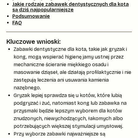
Jakie rodzaje zabawek dentystycznych dla kota
są dziś najpopularniejsze
Podsumowanie
FAQ
Kluczowe wnioski:
Zabawki dentystyczne dla kota, takie jak gryzak i
kong, mogą wspierać higienę jamy ustnej przez
mechaniczne ścieranie miękkiego osadu i
masowanie dziąseł, ale działają profilaktycznie i nie
zastępują leczenia ani usuwania kamienia
nazębnego.
Gryzak lepiej sprawdza się u kotów, które lubią
podgryzać i żuć, natomiast kong lub zabawka na
przysmaki będzie lepszym wyborem dla kotów
znudzonych, niewychodzących, łakomych albo
potrzebujących większej stymulacji umysłowej.
Przy wyborze zabawki najważniejsze są