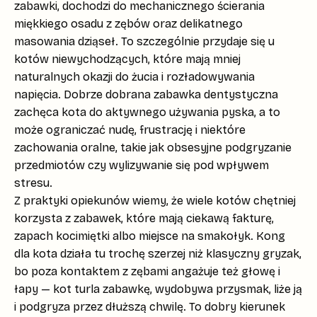
zabawki, dochodzi do
mechanicznego ścierania
miękkiego osadu
z zębów oraz delikatnego
masowania dziąseł. To szczególnie przydaje się u
kotów niewychodzących, które mają mniej
naturalnych okazji do żucia i rozładowywania
napięcia. Dobrze dobrana zabawka dentystyczna
zachęca kota do aktywnego używania pyska, a to
może ograniczać nudę, frustrację i niektóre
zachowania oralne, takie jak obsesyjne podgryzanie
przedmiotów czy wylizywanie się pod wpływem
stresu.
Z praktyki opiekunów wiemy, że wiele kotów chętniej
korzysta z zabawek, które mają ciekawą fakturę,
zapach kocimiętki albo miejsce na smakołyk.
Kong
dla kota
działa tu trochę szerzej niż klasyczny gryzak,
bo poza kontaktem z zębami angażuje też głowę i
łapy — kot turla zabawkę, wydobywa przysmak, liże ją
i podgryza przez dłuższą chwilę. To dobry kierunek