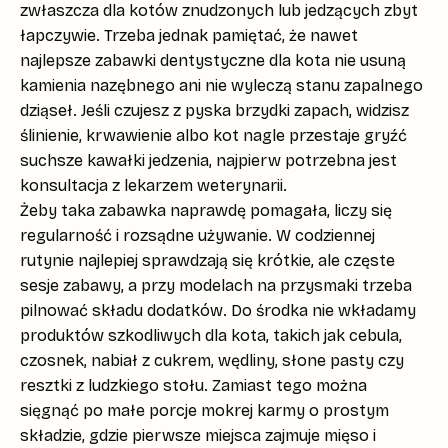
zwłaszcza dla kotów znudzonych lub jedzących zbyt
łapczywie. Trzeba jednak pamiętać, że nawet
najlepsze
zabawki dentystyczne dla kota
nie usuną
kamienia nazębnego ani nie wyleczą stanu zapalnego
dziąseł. Jeśli czujesz z pyska brzydki zapach, widzisz
ślinienie, krwawienie albo kot nagle przestaje gryźć
suchsze kawałki jedzenia, najpierw potrzebna jest
konsultacja z lekarzem weterynarii.
Żeby taka zabawka naprawdę pomagała, liczy się
regularność i rozsądne używanie. W codziennej
rutynie najlepiej sprawdzają się krótkie, ale częste
sesje zabawy, a przy modelach na przysmaki trzeba
pilnować składu dodatków. Do środka nie wkładamy
produktów szkodliwych dla kota, takich jak
cebula,
czosnek, nabiał z cukrem, wędliny, słone pasty
czy
resztki z ludzkiego stołu. Zamiast tego można
sięgnąć po małe porcje mokrej karmy o prostym
składzie, gdzie pierwsze miejsca zajmuje mięso i