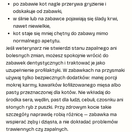
po zabawie kot nagle przerywa gryzienie i
odskakuje od zabawki,
w ślinie lub na zabawce pojawiają się ślady krwi,
nawet niewielkie,
kot staje się mniej chętny do zabawy mimo
normalnego apetytu.
Jeśli weterynarz nie stwierdzi stanu zapalnego ani
bolesnych zmian, możesz spokojnie wrócić do
zabawek dentystycznych i traktować je jako
uzupełnienie profilaktyki
. W zabawkach na przysmaki
używaj tylko bezpiecznych dodatków: małej porcji
mokrej karmy, kawałków liofilizowanego mięsa albo
pasty przeznaczonej dla kotów. Nie wkładaj do
środka
sera, wędlin, past dla ludzi, cebuli, czosnku
ani
słonych ryb z puszki. Przy zdrowym kocie takie
szczegóły naprawdę robią różnicę — zabawka ma
wspierać zęby i dziąsła, a nie dokładać problemów
trawiennych czy zapalnych.