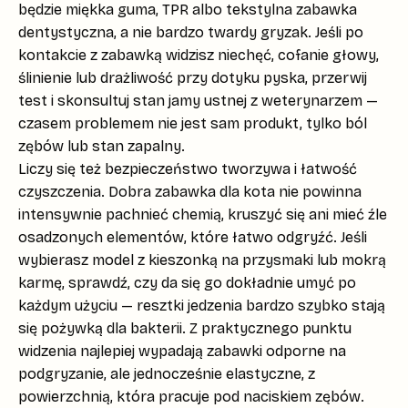
będzie miękka guma, TPR albo tekstylna zabawka
dentystyczna, a nie bardzo twardy gryzak. Jeśli po
kontakcie z zabawką widzisz niechęć, cofanie głowy,
ślinienie lub drażliwość przy dotyku pyska, przerwij
test i skonsultuj stan jamy ustnej z weterynarzem —
czasem problemem nie jest sam produkt, tylko ból
zębów lub stan zapalny.
Liczy się też
bezpieczeństwo tworzywa
i
łatwość
czyszczenia
. Dobra zabawka dla kota nie powinna
intensywnie pachnieć chemią, kruszyć się ani mieć źle
osadzonych elementów, które łatwo odgryźć. Jeśli
wybierasz model z kieszonką na przysmaki lub mokrą
karmę, sprawdź, czy da się go dokładnie umyć po
każdym użyciu — resztki jedzenia bardzo szybko stają
się pożywką dla bakterii. Z praktycznego punktu
widzenia najlepiej wypadają zabawki odporne na
podgryzanie, ale jednocześnie elastyczne, z
powierzchnią, która pracuje pod naciskiem zębów.