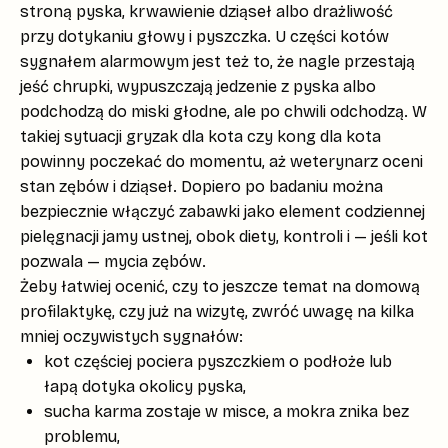
stroną pyska,
krwawienie dziąseł
albo drażliwość
przy dotykaniu głowy i pyszczka. U części kotów
sygnałem alarmowym jest też to, że nagle przestają
jeść chrupki, wypuszczają jedzenie z pyska albo
podchodzą do miski głodne, ale po chwili odchodzą. W
takiej sytuacji
gryzak dla kota
czy
kong dla kota
powinny poczekać do momentu, aż weterynarz oceni
stan zębów i dziąseł. Dopiero po badaniu można
bezpiecznie włączyć zabawki jako element codziennej
pielęgnacji jamy ustnej, obok diety, kontroli i — jeśli kot
pozwala — mycia zębów.
Żeby łatwiej ocenić, czy to jeszcze temat na domową
profilaktykę, czy już na wizytę, zwróć uwagę na kilka
mniej oczywistych sygnałów:
kot częściej pociera pyszczkiem o podłoże lub
łapą dotyka okolicy pyska,
sucha karma zostaje w misce, a mokra znika bez
problemu,