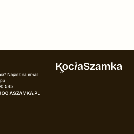
t
ia? Napisz na email
App
00 545
OCIASZAMKA.PL