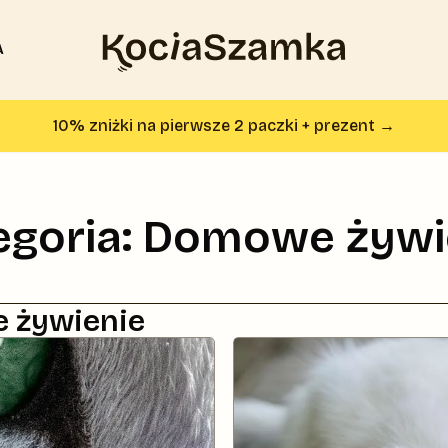
A
Strona główna KociaSzamka
10
% zniżki na pierwsze 2 paczki + prezent →
egoria:
Domowe żywi
 żywienie