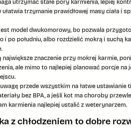
a utrzymać stałe pory karmienia, lepiej kont
w ułatwia trzymanie prawidłowej masy ciała i sp
w jest model dwukomorowy, bo pozwala przygo
 i po południu, albo rozdzielić mokrą i suchą 
.
 największe znaczenie przy mokrej karmie, pon
zenia, ale mimo to najlepiej planować porcje na 
ejscu.
uwagę przede wszystkim na łatwe ustawianie ti
ateriały bez BPA, a jeśli kot ma choroby przewl
m karmienia najlepiej ustalić z weterynarzem.
a z chłodzeniem to dobre roz