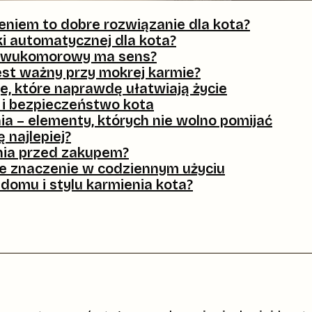
niem to dobre rozwiązanie dla kota?
i automatycznej dla kota?
d dwukomorowy ma sens?
est ważny przy mokrej karmie?
e, które naprawdę ułatwiają życie
a i bezpieczeństwo kota
ia – elementy, których nie wolno pomijać
 najlepiej?
enia przed zakupem?
ne znaczenie w codziennym użyciu
domu i stylu karmienia kota?