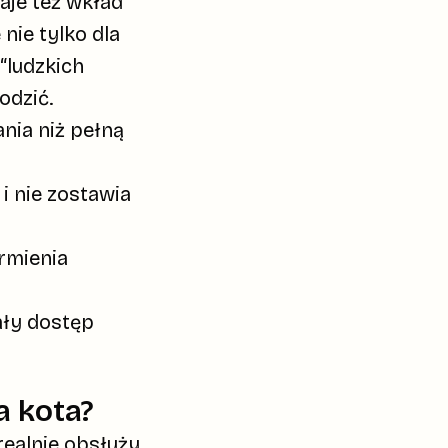
aje też
wkład
nie tylko dla
“ludzkich
odzić.
nia niż pełną
i nie zostawia
rmienia
ały dostęp
a kota?
realnie obsłuży