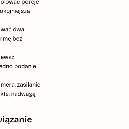
rolować porcje
okojniejszą
tować dwa
karmę bez
ieważ
jedno podanie i
mera, zasilanie
ekłe, nadwagę,
wiązanie