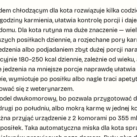
dem chłodzącym dla kota
rozwiązuje kilka codz
 godziny karmienia
, ułatwia kontrolę porcji i da
 domu. Dla kota rutyna ma duże znaczenie — wie
szych posiłkach dziennie, a rozjechane pory ka
zenia albo podjadaniem zbyt dużej porcji naraz.
acyjnie
180–250 kcal dziennie
, zależnie od wieku,
ie jedzenia na mniejsze porcje naprawdę ułatwia
e, wymiotuje po posiłku albo nagle traci apetyt, 
tować się z weterynarzem.
odel dwukomorowy
, bo pozwala przygotować
d
drugi po południu, albo mokrą karmę w jednej k
ożna przyjąć urządzenie z
2 komorami po 355 m
posiłek. Taka automatyczna miska dla kota spr