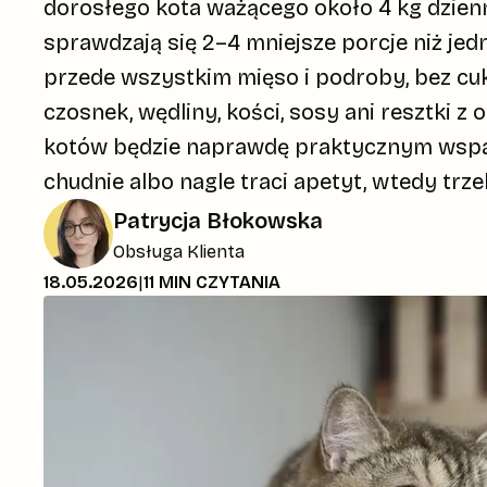
dorosłego kota ważącego około 4 kg dzienn
sprawdzają się 2–4 mniejsze porcje niż je
przede wszystkim mięso i podroby, bez cukru
czosnek, wędliny, kości, sosy ani resztki z 
kotów będzie naprawdę praktycznym wsparci
chudnie albo nagle traci apetyt, wtedy trze
Patrycja Błokowska
Obsługa Klienta
|
18.05.2026
11
MIN CZYTANIA