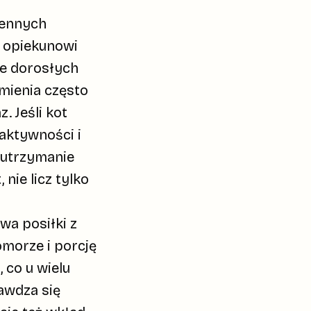
iennych
je opiekunowi
le dorosłych
rmienia często
 Jeśli kot
 aktywności i
 utrzymanie
nie licz tylko
wa posiłki z
omorze i porcję
l
, co u wielu
awdza się