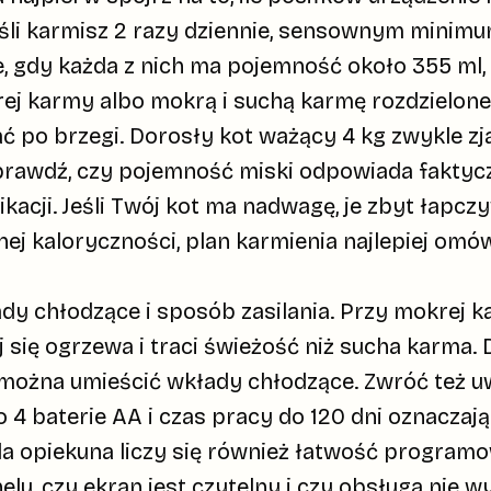
Jeśli karmisz 2 razy dziennie, sensownym minim
ze, gdy każda z nich ma pojemność około
355 ml
j karmy albo mokrą i suchą karmę rozdzielone
ć po brzegi. Dorosły kot ważący 4 kg zwykle zj
prawdź, czy pojemność miski odpowiada faktycz
ikacji. Jeśli Twój kot ma nadwagę, je zbyt łapcz
nej kaloryczności, plan karmienia najlepiej omów
dy chłodzące
i sposób zasilania. Przy mokrej k
j się ogrzewa i traci świeżość niż sucha karma.
 można umieścić wkłady chłodzące. Zwróć też u
wo
4 baterie AA
i czas pracy do
120 dni
oznaczają
a opiekuna liczy się również
łatwość programo
lu, czy ekran jest czytelny i czy obsługa nie 