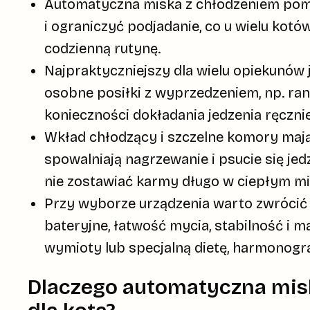
Automatyczna miska z chłodzeniem pomag
i ograniczyć podjadanie, co u wielu kotó
codzienną rutynę.
Najpraktyczniejszy dla wielu opiekunó
osobne posiłki z wyprzedzeniem, np. rano
konieczności dokładania jedzenia ręcznie
Wkład chłodzący i szczelne komory mają
spowalniają nagrzewanie i psucie się jed
nie zostawiać karmy długo w ciepłym mi
Przy wyborze urządzenia warto zwrócić 
bateryjne, łatwość mycia, stabilność i m
wymioty lub specjalną dietę, harmonogra
Dlaczego automatyczna misk