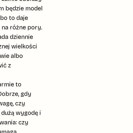
um będzie model
, bo to daje
 na różne pory.
ada dziennie
nej wielkości
ywie albo
ić z
armie to
 Dobrze, gdy
wagę, czy
 dużą wygodę i
wania
: czy
wymaga