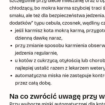
szczególnie przy diecie mieszanej oraz u 
chłodzący
, bo mokra karma szybciej traci 
smaku, ale też dla bezpieczeństwa jedzenia
dodatków” typu cebula, czosnek, wędliny c
jeśli karmisz kota mokrą karmą, przygot
dzienną dawkę naraz,
przy zmianie sposobu karmienia obserwuj
jedzenia regularnie,
u kotów z cukrzycą, otyłością lub ch
najlepiej ustalić razem z lekarzem wetery
automatyczna miska nie zastępuje kontro
przez całą dobę.
Na co zwrócić uwagę przy w
Przy wyborze
miski automatycznej dla kot