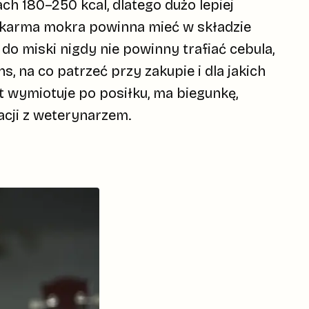
h 180–250 kcal, dlatego dużo lepiej
a karma mokra powinna mieć w składzie
 do miski nigdy nie powinny trafiać cebula,
s, na co patrzeć przy zakupie i dla jakich
t wymiotuje po posiłku, ma biegunkę,
tacji z weterynarzem.