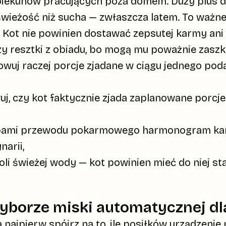
opiekunów pracujących poza domem. Duży plus d
świeżość niż sucha — zwłaszcza latem. To ważne 
. Kot nie powinien dostawać zepsutej karmy ani 
zy resztki z obiadu, bo mogą mu poważnie zaszk
owuj raczej porcje zjadane w ciągu jednego poda
, czy kot faktycznie zjada zaplanowane porcje 
orobami przewodu pokarmowego harmonogram ka
narii,
li świeżej wody — kot powinien mieć do niej st
yborze miski automatycznej dl
a
najpierw spójrz na to,
ile posiłków
urządzenie 