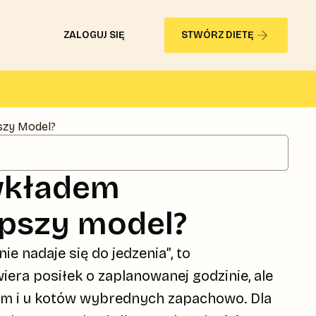
ZALOGUJ SIĘ
STWÓRZ DIETĘ
szy Model?
wkładem
epszy model?
ie nadaje się do jedzenia”, to
era posiłek o zaplanowanej godzinie, ale
tem i u kotów wybrednych zapachowo. Dla