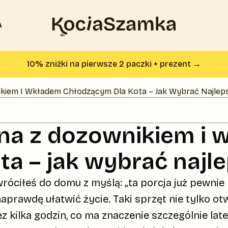
A
Strona główna KociaSzamka
10
% zniżki na pierwsze 2 paczki + prezent →
kiem I Wkładem Chłodzącym Dla Kota – Jak Wybrać Najlep
na z dozownikiem i 
ta – jak wybrać najl
róciłeś do domu z myślą: „ta porcja już pewnie n
awdę ułatwić życie. Taki sprzęt nie tylko otwi
 kilka godzin, co ma znaczenie szczególnie la