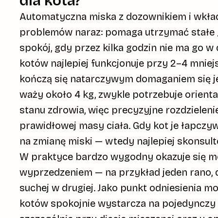
dla kota?
Automatyczna miska z dozownikiem i wkła
problemów naraz: pomaga utrzymać
stałe
spokój, gdy przez kilka godzin nie ma go w
kotów najlepiej funkcjonuje przy 2–4 mniej
kończą się natarczywym domaganiem się jed
waży około 4 kg, zwykle potrzebuje orient
stanu zdrowia, więc precyzyjne rozdzielen
prawidłowej masy ciała. Gdy kot je łapczywi
na zmianę miski — wtedy najlepiej skonsul
W praktyce bardzo wygodny okazuje się
m
wyprzedzeniem
— na przykład jeden rano, 
suchej w drugiej. Jako punkt odniesienia m
kotów spokojnie wystarcza na pojedynczy 