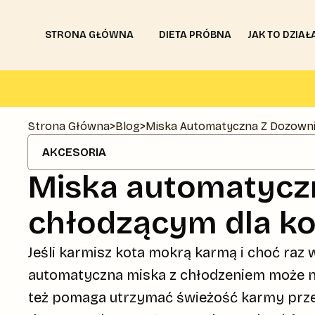
STRONA GŁÓWNA
DIETA PRÓBNA
JAK TO DZIAŁ
Strona Główna
>
Blog
>
Miska Automatyczna Z Dozowni
AKCESORIA
Miska automatycz
chłodzącym dla ko
Jeśli karmisz kota mokrą karmą i choć raz w
automatyczna miska z chłodzeniem może napr
też pomaga utrzymać świeżość karmy przez