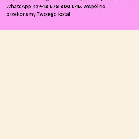
WhatsApp na
+48 576 900 545
. Wspólnie
przekonamy Twojego kota!