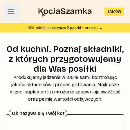
ZAMÓW
Open main menu
Strona główna KociaSzamka
10
% zniżki na pierwsze 2 paczki + prezent →
Od kuchni. Poznaj składniki,
z których przygotowujemy
dla Was posiłki
Produkujemy jedzenie w 100% sami, kontrolując
jakość składników i proces gotowania. Najlepsze
mięso, suplementy i mrożenie zapewniają świeżość
oraz pełnię wartości odżywczych.
Jak nazywa się Twój kot