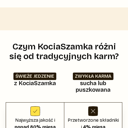
Czym KociaSzamka różni
się od tradycyjnych karm?
ŚWIEŻE JEDZENIE
ZWYKŁA KARMA
z KociaSzamka
sucha lub
puszkowana
Najwyższa jakość i
Przetworzone składniki
ponad 80% mięsa
i
4% mięsa